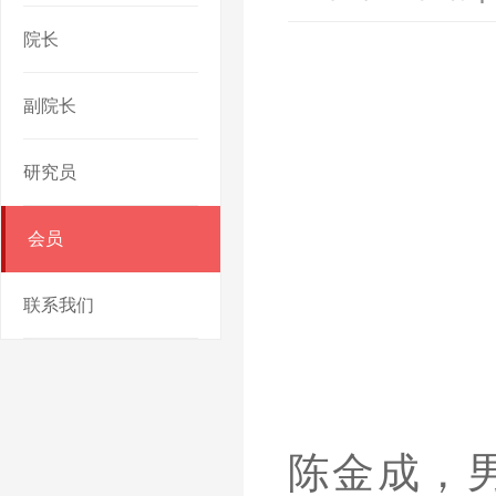
院长
副院长
研究员
会员
联系我们
陈金成，男